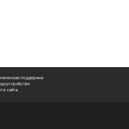
хническая поддержка
удоустройство
рта сайта