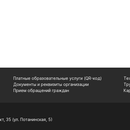
Платные образовательные услуги (QR-код)
Те
Документы и реквизиты организации
Тр
Прием обращений граждан
Ка
т, 35 (ул. Потанинская, 5)