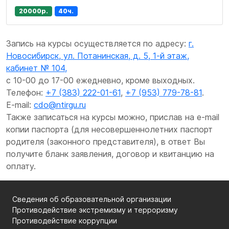
20000р.
40ч.
Запись на курсы осуществляется по адресу:
г.
Новосибирск, ул. Потанинская, д. 5, 1-й этаж,
кабинет № 104,
с 10-00 до 17-00 ежедневно, кроме выходных.
Телефон:
+7 (383) 222-01-61
,
+7 (953) 779-78-81
.
E-mail:
cdo@ntirgu.ru
Также записаться на курсы можно, прислав на e-mail
копии паспорта (для несовершеннолетних паспорт
родителя (законного представителя), в ответ Вы
получите бланк заявления, договор и квитанцию на
оплату.
Сведения об образовательной организации
Противодействие экстремизму и терроризму
Противодействие коррупции