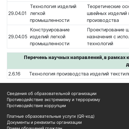
Технология изделий
Теоретические ос
29.04.01
легкой
швейных изделий 
промышленности
производства
Конструирование
Проектирование ш
29.04.05
изделий легкой
назначения с исп
промышленности
технологий
Перечень научных направлений, в рамках 
д
2.6.16
Технология производства изделий текстил
Сведения об образовательной организации
Противодействие экстремизму и терроризму
Противодействие коррупции
Платные образовательные услуги (QR-код)
Документы и реквизиты организации
Прием обращений граждан