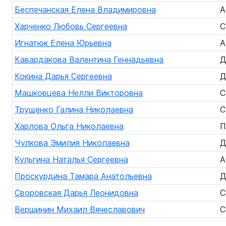
Беспечанская Елена Владимировна
А
Харченко Любовь Сергеевна
С
Игнатюк Елена Юрьевна
А
Кавардакова Валентина Геннадьевна
Д
Кокина Дарья Сергеевна
Д
Машковцева Нелли Викторовна
С
Трущенко Галина Николаевна
С
Харлова Ольга Николаевна
П
Чулкова Эмилия Николаевна
Д
Кульгина Наталья Сергеевна
А
Проскурдина Тамара Анатольевна
Д
Своровская Дарья Леонидовна
С
Вершинин Михаил Вячеславович
С